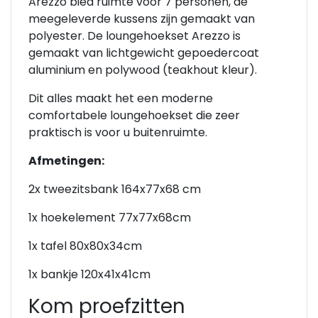
Arezzo bied ruimte voor 7 personen, de
meegeleverde kussens zijn gemaakt van
polyester. De loungehoekset Arezzo is
gemaakt van lichtgewicht gepoedercoat
aluminium en polywood (teakhout kleur).
Dit alles maakt het een moderne
comfortabele loungehoekset die zeer
praktisch is voor u buitenruimte.
Afmetingen:
2x tweezitsbank 164x77x68 cm
1x hoekelement 77x77x68cm
1x tafel 80x80x34cm
1x bankje 120x41x41cm
Kom proefzitten